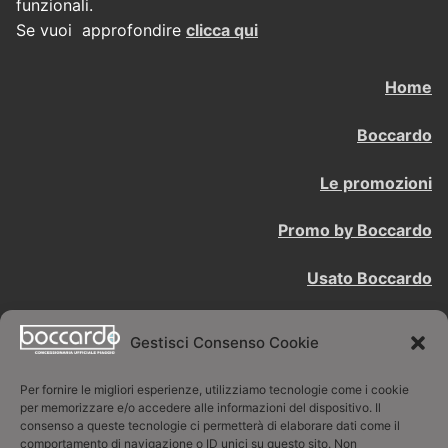
funzionali.
Se vuoi approfondire
clicca qui
Home
Boccardo
Le promozioni
Promo by Boccardo
Usato Boccardo
Contattaci
Gestisci Consenso Cookie
BOCCARDO LUCIANO SNC
Per fornire le migliori esperienze, utilizziamo tecnologie come i cookie
per memorizzare e/o accedere alle informazioni del dispositivo. Il
consenso a queste tecnologie ci permetterà di elaborare dati come il
Concessionaria ufficiale Piaggio
comportamento di navigazione o ID unici su questo sito. Non