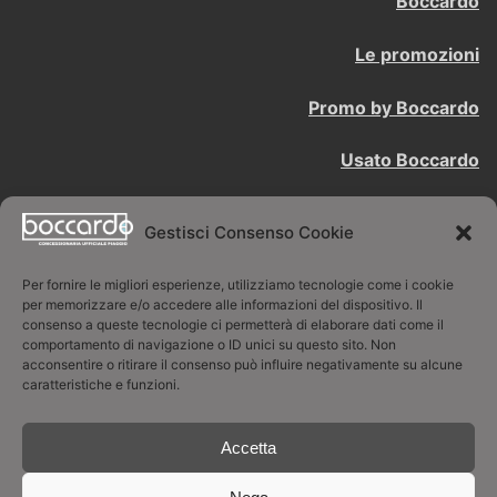
Boccardo
Le promozioni
Promo by Boccardo
Usato Boccardo
Contattaci
Gestisci Consenso Cookie
BOCCARDO LUCIANO SNC
Per fornire le migliori esperienze, utilizziamo tecnologie come i cookie
per memorizzare e/o accedere alle informazioni del dispositivo. Il
consenso a queste tecnologie ci permetterà di elaborare dati come il
Concessionaria ufficiale Piaggio
comportamento di navigazione o ID unici su questo sito. Non
acconsentire o ritirare il consenso può influire negativamente su alcune
Via Sestriere 28 -10024 Moncalieri TO
caratteristiche e funzioni.
011/60.67.092 - boccardo@boccardo.it
Accetta
P.I. / C.F. 08520940019