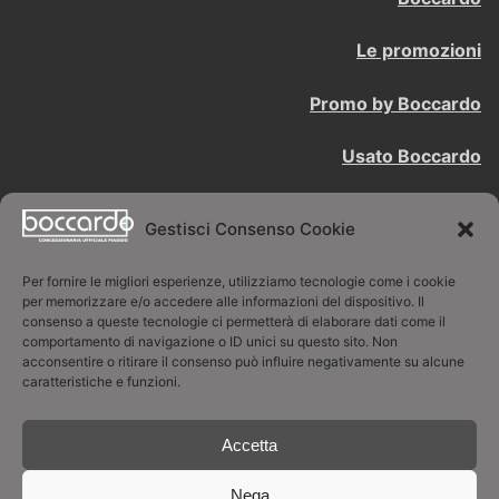
Le promozioni
Promo by Boccardo
Usato Boccardo
Contattaci
Gestisci Consenso Cookie
BOCCARDO LUCIANO SNC
Per fornire le migliori esperienze, utilizziamo tecnologie come i cookie
per memorizzare e/o accedere alle informazioni del dispositivo. Il
consenso a queste tecnologie ci permetterà di elaborare dati come il
Concessionaria ufficiale Piaggio
comportamento di navigazione o ID unici su questo sito. Non
acconsentire o ritirare il consenso può influire negativamente su alcune
Via Sestriere 28 -10024 Moncalieri TO
caratteristiche e funzioni.
011/60.67.092 - boccardo@boccardo.it
Accetta
P.I. / C.F. 08520940019
Nega