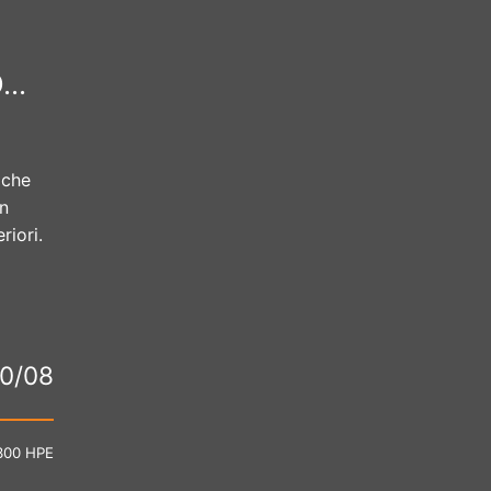
..
 che
on
riori.
30/08
300 HPE