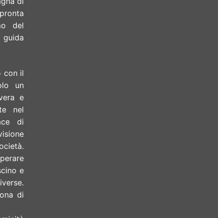
agna di
 pronta
mo del
i guida
 con il
olo un
vera e
nte nel
ace di
visione
ocietà.
uperare
scino e
iverse.
cona di