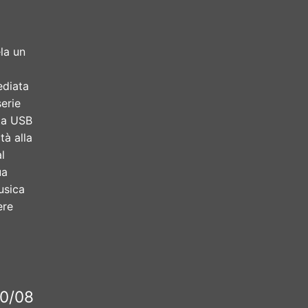
la un
ediata
serie
rta USB
tà alla
l
ua
usica
ere
30/08