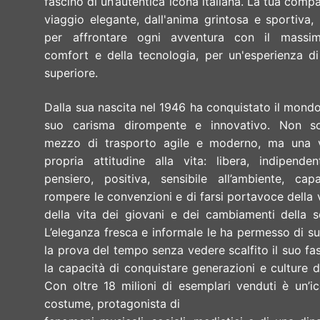
fascino di un’autentica icona italiana. La tua comp
viaggio elegante, dall'anima grintosa e sportiva,
per affrontare ogni avventura con il massi
comfort e della tecnologia, per un'esperienza d
superiore.
Dalla sua nascita nel 1946 ha conquistato il mondo
suo carisma dirompente e innovativo. Non s
mezzo di trasporto agile e moderno, ma una 
propria attitudine alla vita: libera, indipende
pensiero, positiva, sensibile all’ambiente, cap
rompere le convenzioni e di farsi portavoce della 
della vita dei giovani e dei cambiamenti della s
L’eleganza fresca e informale le ha permesso di s
la prova del tempo senza vedere scalfito il suo fa
la capacità di conquistare generazioni e culture d
Con oltre 18 milioni di esemplari venduti è un’i
costume, protagonista di