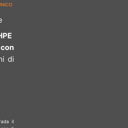
UNICO
e
PE
 con
i di
ada il