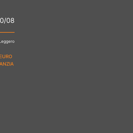
30/08
Leggero
 EURO
RANZIA