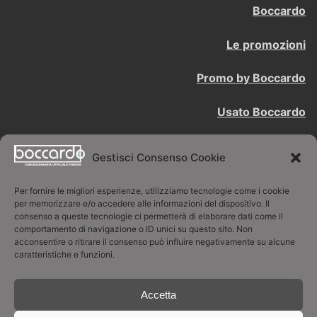
Boccardo
Le promozioni
Promo by Boccardo
Usato Boccardo
Contattaci
Gestisci Consenso Cookie
BOCCARDO LUCIANO SNC
Per fornire le migliori esperienze, utilizziamo tecnologie come i cookie
per memorizzare e/o accedere alle informazioni del dispositivo. Il
consenso a queste tecnologie ci permetterà di elaborare dati come il
Concessionaria ufficiale Piaggio
comportamento di navigazione o ID unici su questo sito. Non
acconsentire o ritirare il consenso può influire negativamente su alcune
Via Sestriere 28 -10024 Moncalieri TO
caratteristiche e funzioni.
011/60.67.092 - boccardo@boccardo.it
Accetta