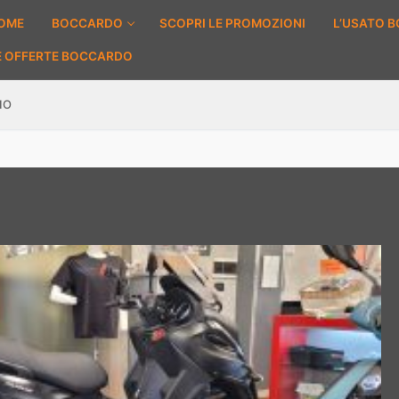
OME
BOCCARDO
SCOPRI LE PROMOZIONI
L’USATO 
E OFFERTE BOCCARDO
IO