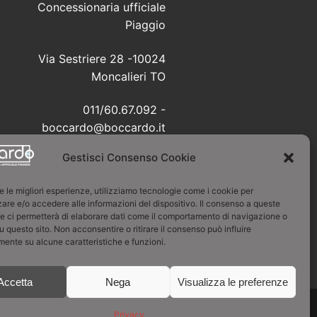
Concessionaria ufficiale
Piaggio
Via Sestriere 28 -10024
Moncalieri TO
011/60.67.092 -
boccardo@boccardo.it
Gestisci Consenso Cookie
P.I. / C.F. 08520940019
re le migliori esperienze, utilizziamo tecnologie come i cookie per
re e/o accedere alle informazioni del dispositivo. Il consenso a queste
e ci permetterà di elaborare dati come il comportamento di navigazione o
su questo sito. Non acconsentire o ritirare il consenso può influire
ente su alcune caratteristiche e funzioni.
Accetta
Nega
Visualizza le preferenze
Privacy