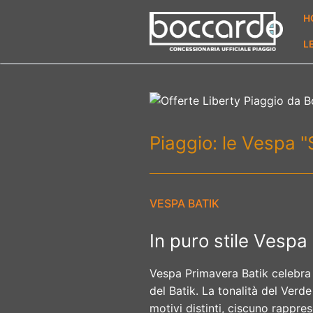
Vai
H
al
contenuto
L
Piaggio: le Vespa 
VESPA BATIK
In puro stile Vespa
Vespa Primavera Batik celebra l'
del Batik. La tonalità del Verd
motivi distinti, ciscuno rappre